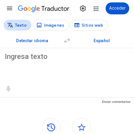
Traductor
Acceder
Texto
Imágenes
Sitios web
Tipos de traducción
Traducción de texto
Detectar idioma
Español
Texto de origen
Resultados de traducción
Enviar comentarios
Paneles laterales