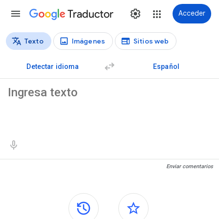
Traductor
Acceder
Texto
Imágenes
Sitios web
Tipos de traducción
Traducción de texto
Detectar idioma
Español
Texto de origen
Resultados de traducción
Enviar comentarios
Paneles laterales